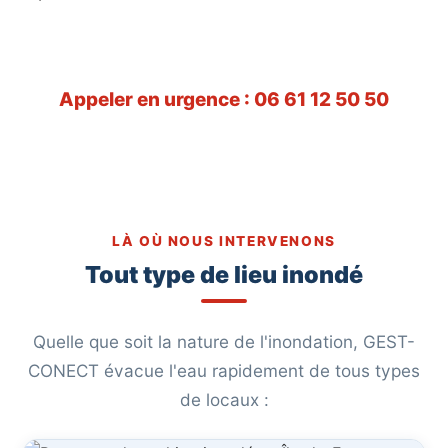
7j/7 pour évacuer l'eau rapidement et limiter les
dégâts, avec motopompe et camion de pompage.
Appeler en urgence : 06 61 12 50 50
Demander un devis
LÀ OÙ NOUS INTERVENONS
Tout type de lieu inondé
Quelle que soit la nature de l'inondation, GEST-
CONECT évacue l'eau rapidement de tous types
de locaux :