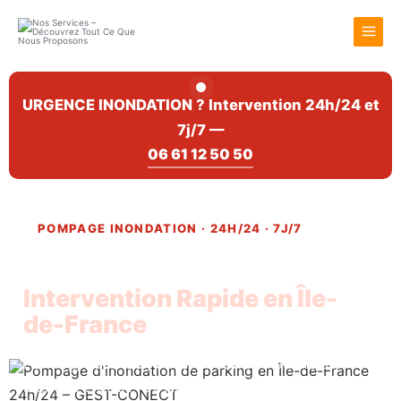
Aller
au
contenu
URGENCE INONDATION ? Intervention 24h/24 et
7j/7 —
06 61 12 50 50
POMPAGE INONDATION · 24H/24 · 7J/7
Pompage d'Inondation
Intervention Rapide en Île-
de-France
Parking, sous-sol, cave, chaufferie ou maison
inondés ? GEST-CONECT intervient 24h/24 et