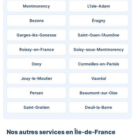
Montmorency
L'Isle-Adam
Bezons
Éragny
Garges-lès-Gonesse
Saint-Ouen-l'Aumône
Roissy-en-France
Soisy-sous-Montmorency
Osny
Cormeilles-en-Parisis
Jouy-le-Moutier
Vauréal
Persan
Beaumont-sur-Oise
Saint-Gratien
Deuil-la-Barre
Nos autres services en Île-de-France