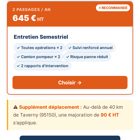
⭐ RECOMMANDÉ
2 PASSAGES / AN
645 €
HT
Entretien Semestriel
✓ Toutes opérations × 2
✓ Suivi renforcé annuel
✓ Camion pompeur × 2
✓ Risque panne réduit
✓ 2 rapports d'intervention
Choisir →
⚠️
Supplément déplacement :
Au-delà de 40 km
de Taverny (95150), une majoration de
90 € HT
s'applique.