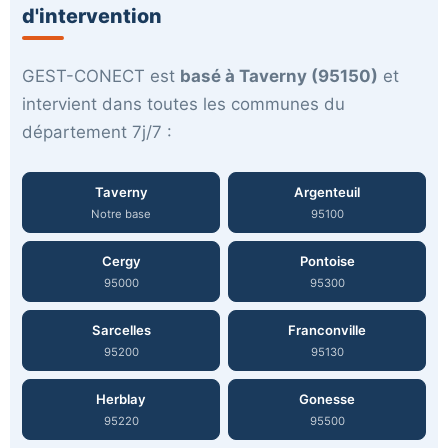
d'intervention
GEST-CONECT est
basé à Taverny (95150)
et
intervient dans toutes les communes du
département 7j/7 :
Taverny
Argenteuil
Notre base
95100
Cergy
Pontoise
95000
95300
Sarcelles
Franconville
95200
95130
Herblay
Gonesse
95220
95500